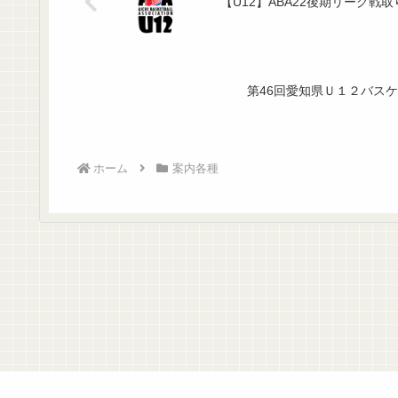
【U12】ABA22後期リーグ戦
第46回愛知県Ｕ１２バス
ホーム
案内各種